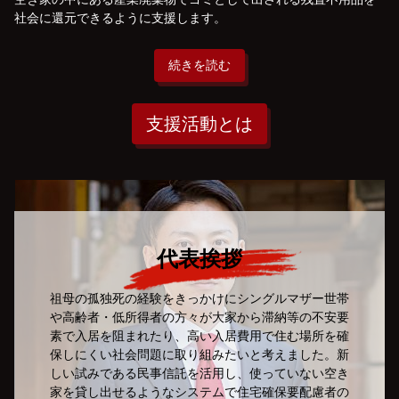
社会に還元できるように支援します。
続きを読む
支援活動とは
代表挨拶
祖母の孤独死の経験をきっかけにシングルマザー世帯
や高齢者・低所得者の方々が大家から滞納等の不安要
素で入居を阻まれたり、高い入居費用で住む場所を確
保しにくい社会問題に取り組みたいと考えました。新
しい試みである民事信託を活用し、使っていない空き
家を貸し出せるようなシステムで住宅確保要配慮者の