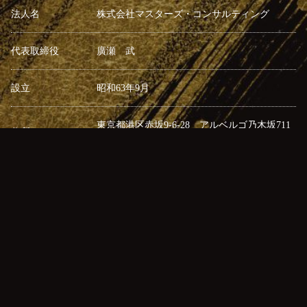
法人名
株式会社マスターズ・コンサルティング
代表取締役
廣瀬 武
設立
昭和63年9月
東京都港区赤坂9-6-28 アルベルゴ乃木坂711
住所
号室（港区分室）
TEL
03-6804-2872