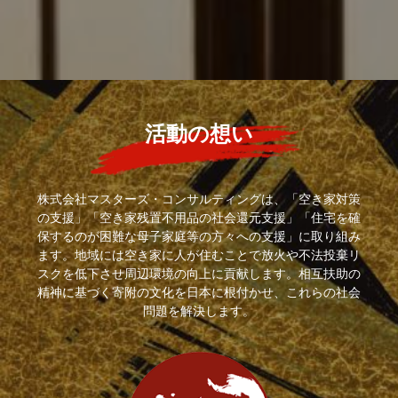
活動の想い
株式会社マスターズ・コンサルティングは、「空き家対策
の支援」「空き家残置不用品の社会還元支援」「住宅を確
保するのが困難な母子家庭等の方々への支援」に取り組み
ます。地域には空き家に人が住むことで放火や不法投棄リ
スクを低下させ周辺環境の向上に貢献します。相互扶助の
精神に基づく寄附の文化を日本に根付かせ、これらの社会
問題を解決します。